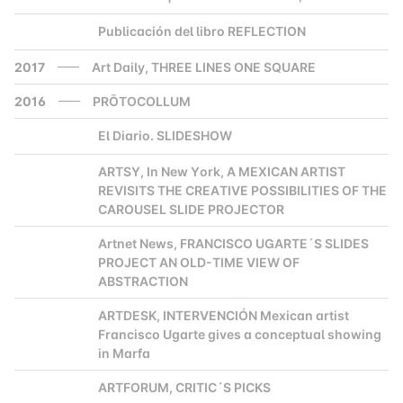
Publicación del libro REFLECTION
2000
2017
Art Daily, THREE LINES ONE SQUARE
2016
PRŌTOCOLLUM
El Diario. SLIDESHOW
2000
ARTSY, In New York, A MEXICAN ARTIST
2000
REVISITS THE CREATIVE POSSIBILITIES OF THE
CAROUSEL SLIDE PROJECTOR
Artnet News, FRANCISCO UGARTE´S SLIDES
2000
PROJECT AN OLD-TIME VIEW OF
ABSTRACTION
ARTDESK, INTERVENCIÓN Mexican artist
2000
Francisco Ugarte gives a conceptual showing
in Marfa
ARTFORUM, CRITIC´S PICKS
2000