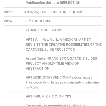
Publicación del libro REFLECTION
2000
2017
Art Daily, THREE LINES ONE SQUARE
2016
PRŌTOCOLLUM
El Diario. SLIDESHOW
2000
ARTSY, In New York, A MEXICAN ARTIST
2000
REVISITS THE CREATIVE POSSIBILITIES OF THE
CAROUSEL SLIDE PROJECTOR
Artnet News, FRANCISCO UGARTE´S SLIDES
2000
PROJECT AN OLD-TIME VIEW OF
ABSTRACTION
ARTDESK, INTERVENCIÓN Mexican artist
2000
Francisco Ugarte gives a conceptual showing
in Marfa
ARTFORUM, CRITIC´S PICKS
2000
Texto para la exposicion SLIDESHOW
2000