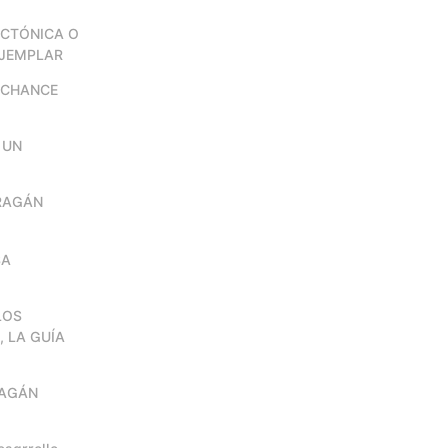
CTÓNICA O
EJEMPLAR
n CHANCE
E UN
RRAGÁN
SA
 LOS
 LA GUÍA
RAGÁN