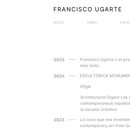
FRANCISCO UGARTE
INICIO
OBRA
EXPO
Francisco Ugarte o el pre
2025
más lento
ESCULTÓRICA MONUME
2024
Efigie
2000
Architectural Digest Los 
2000
contemporáneos tapatíos
la escena creativa
La casa que nos inventa
2023
contemporary art from G