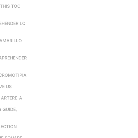
n THIS TOO
PREHENDER LO
n AMARILLO
n APREHENDER
n CROMOTIPIA
VE US
s ARTERE-A
 GUIDE,
FLECTION
ONE SQUARE