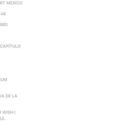
ART MEXICO
.48
IBÍD
n CAPÍTULO
RUM
GIA DE LA
I WISH I
FUL