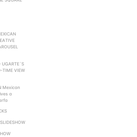
MEXICAN
REATIVE
CAROUSEL
O UGARTE´S
D-TIME VIEW
 Mexican
ives a
arfa
CKS
on SLIDESHOW
n HOW