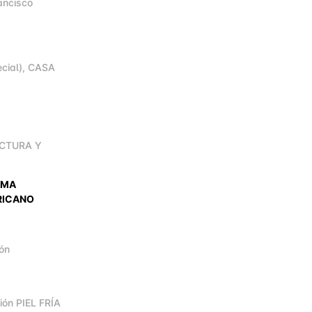
ancisco
ecial), CASA
ECTURA Y
AMA
RICANO
ión
ión PIEL FRÍA