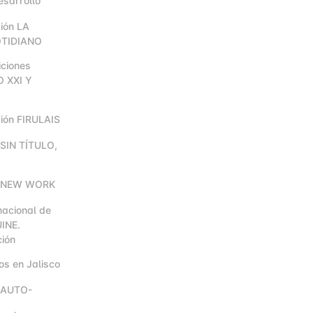
esarrollo
ión LA
OTIDIANO
iciones
 XXI Y
ción FIRULAIS
 SIN TÍTULO,
ón NEW WORK
rnacional de
INE.
ión
cos en Jalisco
n AUTO-