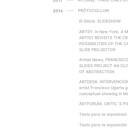
2017
PRŌTOCOLLUM
2016
El Diario. SLIDESHOW
2000
ARTSY, In New York, A 
2000
ARTIST REVISITS THE C
POSSIBILITIES OF THE 
SLIDE PROJECTOR
Artnet News, FRANCISC
2000
SLIDES PROJECT AN OL
OF ABSTRACTION
ARTDESK, INTERVENCIÓN
2000
artist Francisco Ugarte g
conceptual showing in M
ARTFORUM, CRITIC´S PI
2000
Texto para la exposici
2000
Texto para la exposició
2000