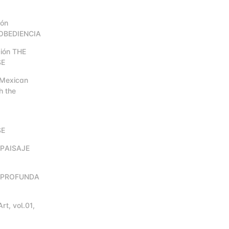
ión
OBEDIENCIA
ción THE
SE
 Mexican
h the
SE
n PAISAJE
ón PROFUNDA
rt, vol.01,