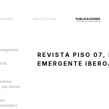
SICIONES
ARQUITECTURA
PUBLICACIONES
stidigitador
REVISTA PISO 07
EMERGENTE IBER
NTAL
artistas
 que lideran
mos,
uadalajara